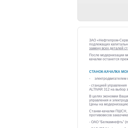
ЗАО «Нефтепром-Сервис
подлежащих капитально
замену всех деталей ст
После модернизации мо
качалки останется пре
СТАНОК-КАЧАЛКА МО
- электродвигателем с
- станцией управления
ALTIVAR 312 на выбор з
В целях экономии Ваши
управления и электрод
Цены на модернизацию
Станки-качалки ПШСН, 
противовесов заказчика
- ОАО “Белкамнефть” (