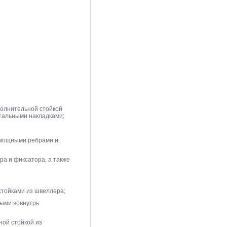
полнительной стойкой
тальными накладками;
 мощными ребрами и
а и фиксатора, а также
стойками из швеллера;
ными вовнутрь
ной стойкой из