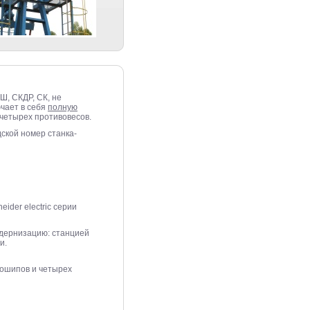
, СКДР, СК, не
чает в себя
полную
 четырех противовесов.
ской номер станка-
der electric серии
одернизацию: станцией
ми.
вошипов и четырех