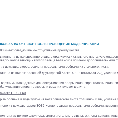
НКОВ-КАЧАЛОК ПШСН ПОСЛЕ ПРОВЕДЕНИЯ МОДЕРНИЗАЦИИ
80 имеет следующие конструктивные преимущества:
ыполнена из вальцованного швеллера, уголка и стального листа, усилена до
иварки направляющих втулок пальца балансира усилены дополнительными с
из двух швеллеров, усилена продольными ребрами из стального листа;
лнено из широкополочной двутавровой балки 40Ш2 (сталь 09Г2С), усилено
 верхними площадками для обслуживания опоры балансира, головки балансир
бслуживания опоры траверсы и верхних головок шатуна.
качалки ПШСН-60
ор выполнена в виде тумбы из металлического листа толщиной 8 мм, усилена 
лнено из двух двутавров ЗОБ2, усилено двумя продольными ребрами, вварен
полнена из гнутого швеллера, уголка и стального листа, усилена дополнитель