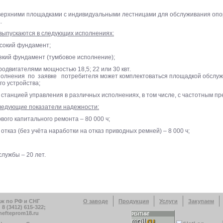
 верхними площадками с индивидуальными лестницами для обслуживания опо
.
выпускаются в следующих исполнениях:
сокий фундамент;
зкий фундамент (тумбовое исполнение);
одвигателями мощностью 18,5; 22 или 30 квт.
нения по заявке потребителя может комплектоваться площадкой обслуж
го устройства;
 станцией управления в различных исполнениях, в том числе, с частотным п
едующие показатели надежности:
рвого капитального ремонта – 80 000 ч;
 отказ (без учёта наработки на отказ приводных ремней) – 8 000 ч;
службы – 20 лет.
ж по РФ и СНГ
О заводе
Продукция
Услуги
Закупаем
8 (3412) 615-322;
nefteprom18.ru