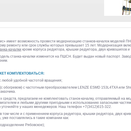
» имеет возможность провести модернизацию станков-качалок моделей ПНШ
му ремонту или срок службы которых превышает 15 лет. Модернизация вклю
анка-качалки
кроме корпуса редуктора, крышки редуктора, двух кривошипов и
дель станка-качалки изменится на ПШСН. Будет выдан новый паспорт. Завод
жним.
ЖЕТ КОМПЛЕКТОВАТЬСЯ:
 любой удобной частотой вращения;
 (с обогревом) с частотным преобразователем LENZE ESMD 153L4TXA или Shnei
аказчика.
х средств, предлагаем не комплектовать станок-качалку, отправляемый на м
вигателем и любыми другими пригодными к использованию запасными частя
 уточняйте у наших менедежеров. Наш телефон +7(3412)615-322.
в том числе и с применением корпуса редуктора, крышки редуктора, двух кри
, уже поставлялись в такие компании как:
подразделение Рябовское);