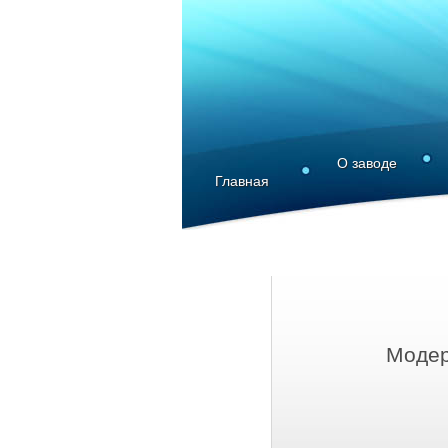
О заводе
Главная
Модер