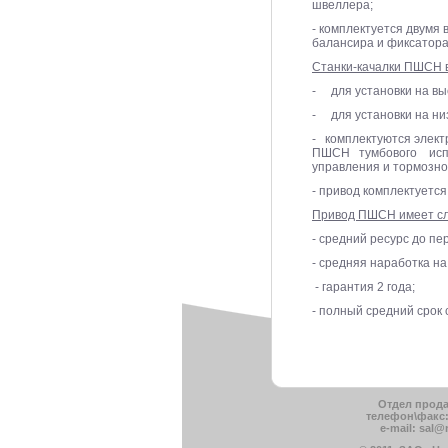
швеллера;
- комплектуется двумя
балансира и фиксатора
Станки-качалки ПШСН 
- для установки на вы
- для установки на ни
- комплектуются электр
ПШСН тумбового испол
управления и тормозно
- привод комплектуется
Привод ПШСН имеет сл
- средний ресурс до пе
- средняя наработка на
- гарантия 2 года;
- полный средний срок 
Отдел прода
телефон\факс: 
e-mail: sal@