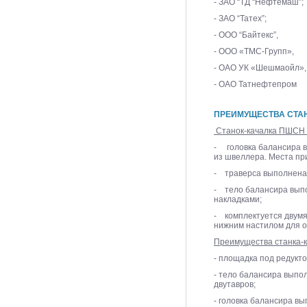
- ЗАО “ТД “Нефтемаш”;
- ЗАО “Татех”;
- ООО “Байтекс”,
- ООО «ТМС-Групп»,
- ОАО УК «Шешмаойл»,
- ОАО Татнефтепром
ПРЕИМУЩЕСТВА СТА
Станок-качалка ПШСН 
- головка балансира в
из швеллера. Места пр
- траверса выполнена 
- тело балансира выпо
накладками;
- комплектуется двумя
нижним настилом для о
Преимущества станка-
- площадка под редукт
- тело балансира выпо
двутавров;
- головка балансира вы